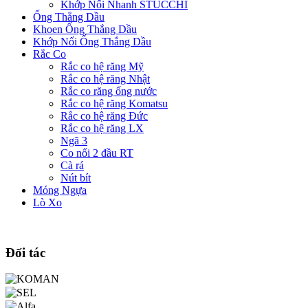
Khớp Nối Nhanh STUCCHI
Ống Thắng Dầu
Khoen Ống Thắng Dầu
Khớp Nối Ống Thắng Dầu
Rắc Co
Rắc co hệ răng Mỹ
Rắc co hệ răng Nhật
Rắc co răng ống nước
Rắc co hệ răng Komatsu
Rắc co hệ răng Đức
Rắc co hệ răng LX
Ngã 3
Co nối 2 đầu RT
Cà rá
Nút bít
Móng Ngựa
Lò Xo
Đối tác