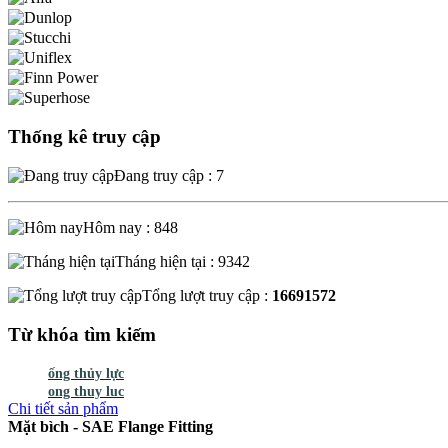
Thống kê truy cập
Đang truy cập : 7
Hôm nay : 848
Tháng hiện tại : 9342
Tổng lượt truy cập :
16691572
Từ khóa tìm kiếm
ống thủy lực
ong thuy luc
Chi tiết sản phẩm
Mặt bìch - SAE Flange Fitting