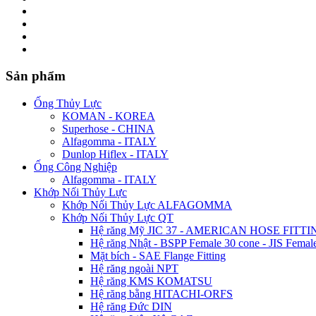
Sản phẩm
Ống Thủy Lực
KOMAN - KOREA
Superhose - CHINA
Alfagomma - ITALY
Dunlop Hiflex - ITALY
Ống Công Nghiệp
Alfagomma - ITALY
Khớp Nối Thủy Lực
Khớp Nối Thủy Lực ALFAGOMMA
Khớp Nối Thủy Lực QT
Hệ răng Mỹ JIC 37 - AMERICAN HOSE FITTI
Hệ răng Nhật - BSPP Female 30 cone - JIS Female
Mặt bích - SAE Flange Fitting
Hệ răng ngoài NPT
Hệ răng KMS KOMATSU
Hệ răng bằng HITACHI-ORFS
Hệ răng Đức DIN