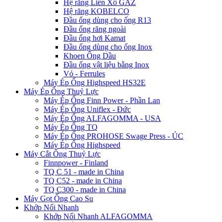
Hệ răng Liên Xô GAZ
Hệ răng KOBELCO
Đầu ống dùng cho ống R13
Đầu ống răng ngoài
Đầu ống hơi Kamat
Đầu ống dùng cho ống Inox
Khoen Ống Dầu
Đầu ống vật liệu bằng Inox
Vỏ - Ferrules
Máy Ép Ống Highspeed HS32E
Máy Ép Ống Thuỷ Lực
Máy Ép Ống Finn Power - Phần Lan
Máy Ép Ống Uniflex - Đức
Máy Ép Ống ALFAGOMMA - USA
Máy Ép Ống TQ
Máy Ép Ống PROHOSE Swage Press - ÚC
Máy Ép Ống Highspeed
Máy Cắt Ống Thuỷ Lực
Finnpower - Finland
TQ C 51 - made in China
TQ C52 - made in China
TQ C300 - made in China
Máy Gọt Ống Cao Su
Khớp Nối Nhanh
Khớp Nối Nhanh ALFAGOMMA