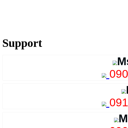
Support
M
090
091
M