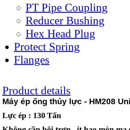
PT Pipe Coupling
Reducer Bushing
Hex Head Plug
Protect Spring
Flanges
Product details
Máy ép ống thủy lực - HM208 Uni
Lực ép : 130 Tấn
Không cần bôi trơn , ít hao mòn ma 