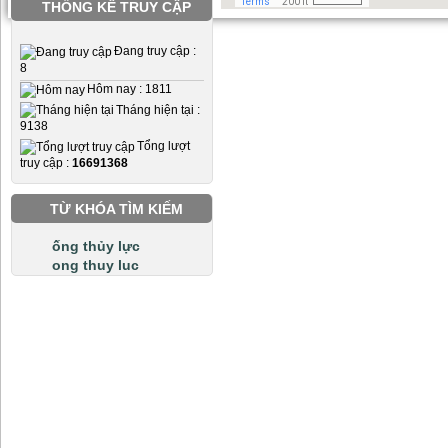
THỐNG KÊ TRUY CẬP
Đang truy cập :
8
Hôm nay : 1811
Tháng hiện tại :
9138
Tổng lượt
truy cập :
16691368
TỪ KHÓA TÌM KIẾM
ống thủy lực
ong thuy luc