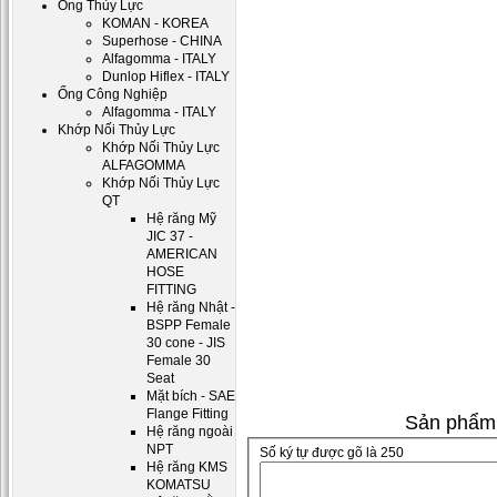
Ống Thủy Lực
KOMAN - KOREA
Superhose - CHINA
Alfagomma - ITALY
Dunlop Hiflex - ITALY
Ống Công Nghiệp
Alfagomma - ITALY
Khớp Nối Thủy Lực
Khớp Nối Thủy Lực
ALFAGOMMA
Khớp Nối Thủy Lực
QT
Hệ răng Mỹ
JIC 37 -
AMERICAN
HOSE
FITTING
Hệ răng Nhật -
BSPP Female
30 cone - JIS
Female 30
Seat
Mặt bích - SAE
Flange Fitting
Sản phẩm 
Hệ răng ngoài
NPT
Số ký tự được gõ là 250
Hệ răng KMS
KOMATSU