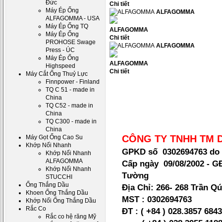
Đức
Chi tiết
Máy Ép Ống
ALFAGOMMA
ALFAGOMMA - USA
Máy Ép Ống TQ
ALFAGOMMA
Máy Ép Ống
Chi tiết
PROHOSE Swage
ALFAGOMMA
Press - ÚC
Máy Ép Ống
ALFAGOMMA
Highspeed
Chi tiết
Máy Cắt Ống Thuỷ Lực
Finnpower - Finland
TQ C 51 - made in
China
TQ C52 - made in
China
TQ C300 - made in
China
CÔNG TY TNHH TM 
Máy Gọt Ống Cao Su
Khớp Nối Nhanh
GPKD số 0302694763 do 
Khớp Nối Nhanh
ALFAGOMMA
Cấp ngày 09/08/2002 - 
Khớp Nối Nhanh
Tường
STUCCHI
Ống Thắng Dầu
Địa Chỉ:
266- 268 Trần Qú
Khoen Ống Thắng Dầu
MST :
0302694763
Khớp Nối Ống Thắng Dầu
Rắc Co
ĐT : ( +84 ) 028.3857 684
Rắc co hệ răng Mỹ