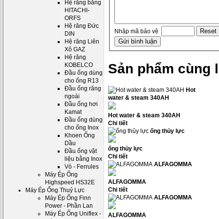
Hệ răng bằng
HITACHI-
ORFS
Hệ răng Đức
Nhập mã bảo vệ
DIN
Hệ răng Liên
Xô GAZ
Hệ răng
Sản phẩm cùng l
KOBELCO
Đầu ống dùng
cho ống R13
Đầu ống răng
Hot
ngoài
water & steam 340AH
Đầu ống hơi
Kamat
Hot water & steam 340AH
Đầu ống dùng
Chi tiết
cho ống Inox
ống thủy lực
Khoen Ống
Dầu
ống thủy lực
Đầu ống vật
Chi tiết
liệu bằng Inox
ALFAGOMMA
Vỏ - Ferrules
Máy Ép Ống
ALFAGOMMA
Highspeed HS32E
Chi tiết
Máy Ép Ống Thuỷ Lực
ALFAGOMMA
Máy Ép Ống Finn
Power - Phần Lan
Máy Ép Ống Uniflex -
ALFAGOMMA