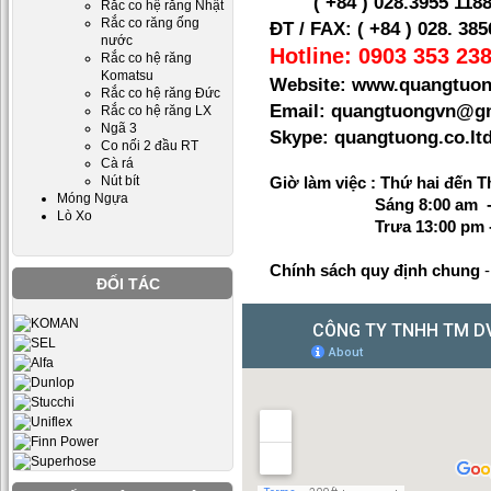
( +84 ) 028.
3955 1188
Rắc co hệ răng Nhật
Rắc co răng ống
ĐT / FAX: ( +84 ) 028. 38
nước
Hotline: 0903 353 238
Rắc co hệ răng
Komatsu
Website: www.quangtuon
Rắc co hệ răng Đức
Email: quangtuongvn@g
Rắc co hệ răng LX
Ngã 3
Skype: quangtuong.co.
Co nối 2 đầu RT
Cà rá
Nút bít
Giờ làm việc : Thứ hai đến T
Móng Ngựa
Sáng 8:00 am - 1
Lò Xo
Trưa 13:00 pm - 1
Chính sách quy định chung
ĐỐI TÁC