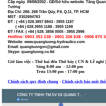
Cấp ngày 09/08/2002 - GĐ/Sở hữu website Tăng Qua
Tường
Địa Chỉ:
266- 268 Trần Qúy, P.6, Q.11, TP. HCM
MST :
0302694763
ĐT : ( +84 ) 028.3857 6843 - 3955 1187
( +84 ) 028.
3955 1188 - 3955 1199
ĐT / FAX: ( +84 ) 028. 3856 0005 - 3955 2996
Hotline: 0903 353 238 - 0901 326 638 - 0906 870 
Website: www.quangtuong-hydraulics.com
Email: quangtuongvn@gmail.com
Skype: quangtuong.co.ltd
Giờ làm việc : Thứ hai đến Thứ bảy ( CN & Lễ nghỉ 
Sáng 8:00 am - 12:00 pm
Trưa 13:00 pm - 17:00 pm
Chính sách quy định chung
-
Chính sách bảo mật thô