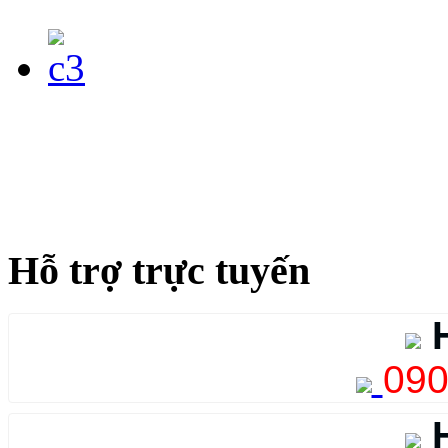
Hỗ trợ trực tuyến
H
090
H