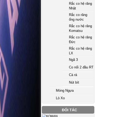
Rắc co hệ răng
Nhật
Rắc co răng
ống nước
Rắc co hệ răng
Komatsu
Rắc co hệ răng
Đức
Rắc co hệ răng
LX
Ngã 3
Co nối 2 đầu RT
Cà rá
Nút bít
Móng Ngựa
Lò Xo
ĐỐI TÁC