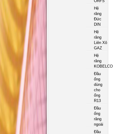
ORFS
Hệ
răng
Đức
DIN
Hệ
răng
Liên Xô
GAZ
Hệ
răng
KOBELCO
Đầu
ống
dùng
cho
ống
R13
Đầu
ống
răng
ngoài
Đầu