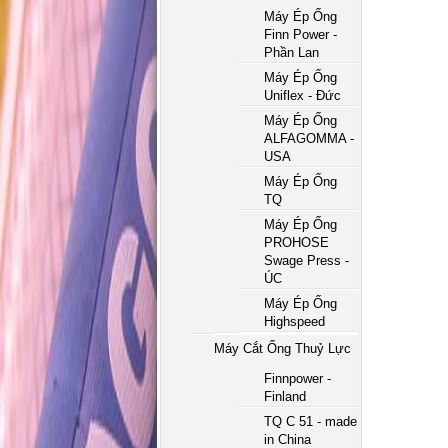
Máy Ép Ống
Finn Power -
Phần Lan
Máy Ép Ống
Uniflex - Đức
Máy Ép Ống
ALFAGOMMA -
USA
Máy Ép Ống
TQ
Máy Ép Ống
PROHOSE
Swage Press -
ÚC
Máy Ép Ống
Highspeed
Máy Cắt Ống Thuỷ Lực
Finnpower -
Finland
TQ C 51 - made
in China