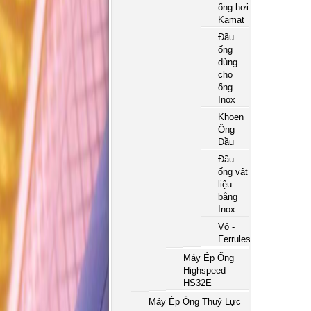
ống hơi
Kamat
Đầu
ống
dùng
cho
ống
Inox
Khoen
Ống
Dầu
Đầu
ống vật
liệu
bằng
Inox
Vỏ -
Ferrules
Máy Ép Ống
Highspeed
HS32E
Máy Ép Ống Thuỷ Lực