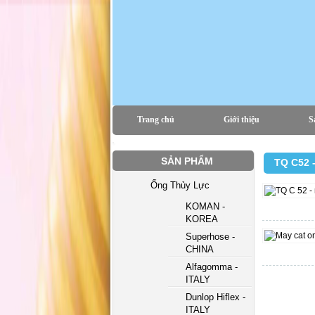
Trang chủ
Giới thiệu
S
SẢN PHẨM
TQ C52 
Ống Thủy Lực
KOMAN -
KOREA
Superhose -
CHINA
Alfagomma -
ITALY
Dunlop Hiflex -
ITALY