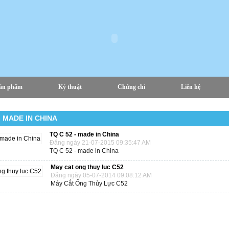
ản phẩm
Kỷ thuật
Chứng chỉ
Liên hệ
- MADE IN CHINA
TQ C 52 - made in China
Đăng ngày 21-07-2015 09:35:47 AM
TQ C 52 - made in China
May cat ong thuy luc C52
Đăng ngày 05-07-2014 09:08:12 AM
Máy Cắt Ống Thủy Lực C52