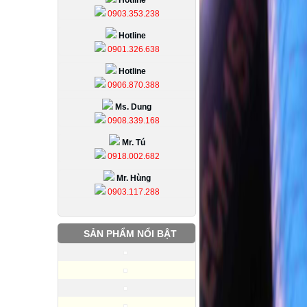
Hotline
0903.353.238
Hotline
0901.326.638
Hotline
0906.870.388
Ms. Dung
0908.339.168
Mr. Tú
0918.002.682
Mr. Hùng
0903.117.288
SẢN PHẨM NỔI BẬT