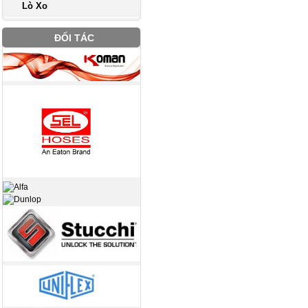
Lò Xo
ĐỐI TÁC