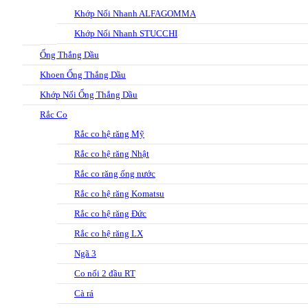
Khớp Nối Nhanh ALFAGOMMA
Khớp Nối Nhanh STUCCHI
Ống Thắng Dầu
Khoen Ống Thắng Dầu
Khớp Nối Ống Thắng Dầu
Rắc Co
Rắc co hệ răng Mỹ
Rắc co hệ răng Nhật
Rắc co răng ống nước
Rắc co hệ răng Komatsu
Rắc co hệ răng Đức
Rắc co hệ răng LX
Ngã 3
Co nối 2 đầu RT
Cà rá