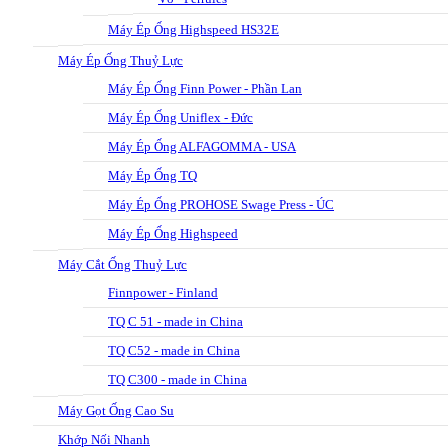
Máy Ép Ống Highspeed HS32E
Máy Ép Ống Thuỷ Lực
Máy Ép Ống Finn Power - Phần Lan
Máy Ép Ống Uniflex - Đức
Máy Ép Ống ALFAGOMMA - USA
Máy Ép Ống TQ
Máy Ép Ống PROHOSE Swage Press - ÚC
Máy Ép Ống Highspeed
Máy Cắt Ống Thuỷ Lực
Finnpower - Finland
TQ C 51 - made in China
TQ C52 - made in China
TQ C300 - made in China
Máy Gọt Ống Cao Su
Khớp Nối Nhanh