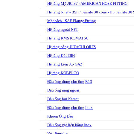
Hệ răng Mỹ JIC 37 - AMERICAN HOSE FITTING
Hệ răng Nhật - BSPP Female 30 cone - JIS Female 30 
Mặt bích - SAE Flange Fitting
Hệ răng ngoài NPT
Hệ răng KMS KOMATSU
Hệ răng bằng HITACHI-ORFS
Hệ răng Đức DIN
Hệ răng Liên Xô GAZ
Hệ răng KOBELCO
Đầu ống dùng cho ống R13
Đầu ống răng ngoài
Đầu ống hơi Kamat
Đầu ống dùng cho ống Inox
Khoen Ống Dầu
Đầu ống vật liệu bằng Inox
Vỏ - Ferrules