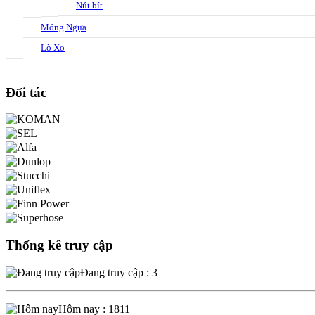
Nút bít
Móng Ngựa
Lò Xo
Đối tác
Thống kê truy cập
Đang truy cập : 3
Hôm nay : 1811