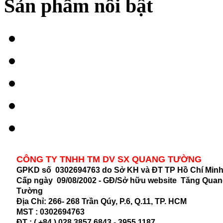
Sản phẩm nổi bật
CÔNG TY TNHH TM DV SX QUANG TƯỜNG
GPKD số 0302694763 do Sở KH và ĐT TP Hồ Chí Min
Cấp ngày 09/08/2002 - GĐ/Sở hữu website Tăng Qua
Tường
Địa Chỉ:
266- 268 Trần Qúy, P.6, Q.11, TP. HCM
MST :
0302694763
ĐT : ( +84 ) 028.3857 6843 - 3955 1187