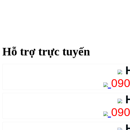
Hỗ trợ trực tuyến
H
090
H
090
H