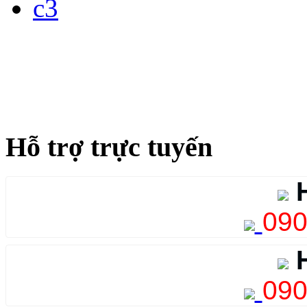
Hỗ trợ trực tuyến
H
090
H
090