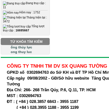
Đang truy cập :
11
Hôm nay : 1752
Tháng hiện tại :
3472
Tổng lượt
truy cập :
16695667
TỪ KHÓA TÌM KIẾM
ống thủy lực
ong thuy luc
CÔNG TY TNHH TM DV SX QUANG TƯỜNG
GPKD số 0302694763 do Sở KH và ĐT TP Hồ Chí Mi
Cấp ngày 09/08/2002 - GĐ/Sở hữu website Tăng Qu
Tường
Địa Chỉ:
266- 268 Trần Qúy, P.6, Q.11, TP. HCM
MST :
0302694763
ĐT : ( +84 ) 028.3857 6843 - 3955 1187
( +84 ) 028.
3955 1188 - 3955 1199