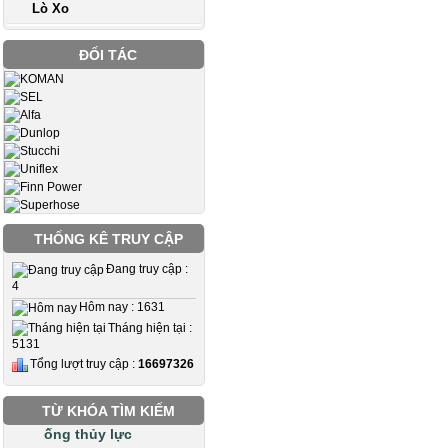
Lò Xo
ĐỐI TÁC
THỐNG KÊ TRUY CẬP
Đang truy cập :
4
Hôm nay : 1631
Tháng hiện tại :
5131
Tổng lượt truy cập :
16697326
TỪ KHÓA TÌM KIẾM
ống thủy lực