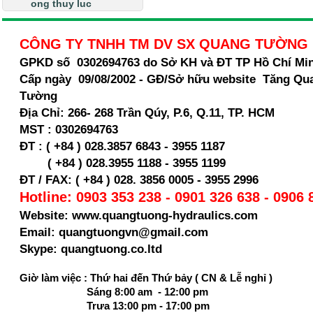
ong thuy luc
CÔNG TY TNHH TM DV SX QUANG TƯỜNG
GPKD số 0302694763 do Sở KH và ĐT TP Hồ Chí Mi
Cấp ngày 09/08/2002 - GĐ/Sở hữu website Tăng Qu
Tường
Địa Chỉ:
266- 268 Trần Qúy, P.6, Q.11, TP. HCM
MST :
0302694763
ĐT : ( +84 ) 028.3857 6843 - 3955 1187
( +84 ) 028.
3955 1188 - 3955 1199
ĐT / FAX: ( +84 ) 028. 3856 0005 - 3955 2996
Hotline: 0903 353 238 - 0901 326 638 - 0906 
Website: www.quangtuong-hydraulics.com
Email: quangtuongvn@gmail.com
Skype: quangtuong.co.ltd
Giờ làm việc : Thứ hai đến Thứ bảy ( CN & Lễ nghỉ )
Sáng 8:00 am - 12:00 pm
Trưa 13:00 pm - 17:00 pm