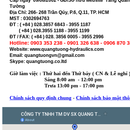
Cấp ngày 09/08/2002 - GĐ/Sở hữu website Tăng Qua
Tường
Địa Chỉ:
266- 268 Trần Qúy, P.6, Q.11, TP. HCM
MST :
0302694763
ĐT : ( +84 ) 028.3857 6843 - 3955 1187
( +84 ) 028.
3955 1188 - 3955 1199
ĐT / FAX: ( +84 ) 028. 3856 0005 - 3955 2996
Hotline: 0903 353 238 - 0901 326 638 - 0906 870 
Website: www.quangtuong-hydraulics.com
Email: quangtuongvn@gmail.com
Skype: quangtuong.co.ltd
Giờ làm việc : Thứ hai đến Thứ bảy ( CN & Lễ nghỉ 
Sáng 8:00 am - 12:00 pm
Trưa 13:00 pm - 17:00 pm
Chính sách quy định chung
-
Chính sách bảo mật thô