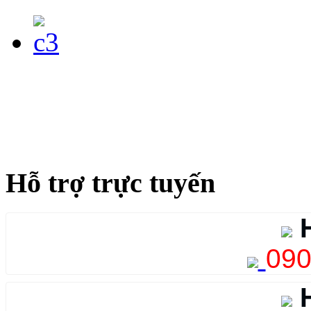
Hỗ trợ trực tuyến
H
090
H