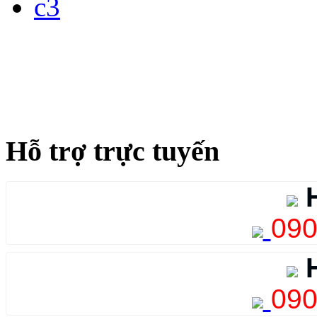
Hỗ trợ trực tuyến
H
090
H
090