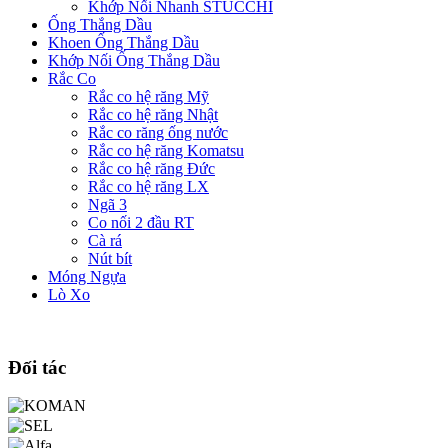
Khớp Nối Nhanh STUCCHI
Ống Thắng Dầu
Khoen Ống Thắng Dầu
Khớp Nối Ống Thắng Dầu
Rắc Co
Rắc co hệ răng Mỹ
Rắc co hệ răng Nhật
Rắc co răng ống nước
Rắc co hệ răng Komatsu
Rắc co hệ răng Đức
Rắc co hệ răng LX
Ngã 3
Co nối 2 đầu RT
Cà rá
Nút bít
Móng Ngựa
Lò Xo
Đối tác