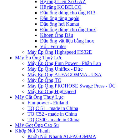
Hệ răng Liên Xô GAZ
Hệ răng KOBELCO
Đầu ống dùng cho ống R13
Đầu ống răng ngoài
Đầu ống hơi Kamat
Đầu ống dùng cho ống Inox
Khoen Ống Dầu
Đầu ống vật liệu bằng Inox
Vỏ - Ferrules
Máy Ép Ống Highspeed HS32E
Máy Ép Ống Thuỷ Lực
Máy Ép Ống Finn Power - Phần Lan
Máy Ép Ống Uniflex - Đức
Máy Ép Ống ALFAGOMMA - USA
Máy Ép Ống TQ
Máy Ép Ống PROHOSE Swage Press - ÚC
Máy Ép Ống Highspeed
Máy Cắt Ống Thuỷ Lực
Finnpower - Finland
TQ C 51 - made in China
TQ C52 - made in China
TQ C300 - made in China
Máy Gọt Ống Cao Su
Khớp Nối Nhanh
Khớp Nối Nhanh ALFAGOMMA