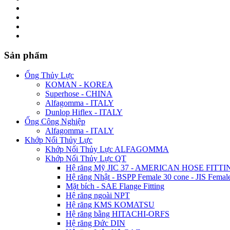
Sản phẩm
Ống Thủy Lực
KOMAN - KOREA
Superhose - CHINA
Alfagomma - ITALY
Dunlop Hiflex - ITALY
Ống Công Nghiệp
Alfagomma - ITALY
Khớp Nối Thủy Lực
Khớp Nối Thủy Lực ALFAGOMMA
Khớp Nối Thủy Lực QT
Hệ răng Mỹ JIC 37 - AMERICAN HOSE FITTI
Hệ răng Nhật - BSPP Female 30 cone - JIS Female
Mặt bích - SAE Flange Fitting
Hệ răng ngoài NPT
Hệ răng KMS KOMATSU
Hệ răng bằng HITACHI-ORFS
Hệ răng Đức DIN