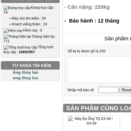
- Cân nặng: 220kg
Đang truy cập :
78
•
Máy chủ tìm kiếm : 59
- Bảo hành : 12 tháng
•
Khách viếng thăm : 19
Hôm nay : 0
Tháng hiện tại :
Sản phẩm n
772
Tổng lượt
Số ký tự được gõ là 250
truy cập :
16692967
TỪ KHÓA TÌM KIẾM
ống thủy lực
ong thuy luc
Nhập mã bảo vệ
SẢN PHẨM CÙNG LOẠ