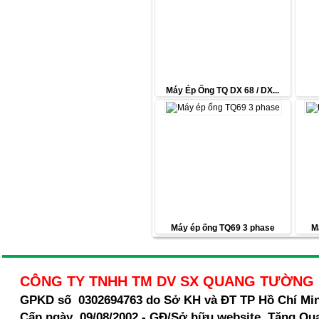
Máy Ép Ống TQ DX 68 / DX...
Máy ép ống TQ69 3 phase
M
CÔNG TY TNHH TM DV SX QUANG TƯỜNG
GPKD số 0302694763 do Sở KH và ĐT TP Hồ Chí Mi
Cấp ngày 09/08/2002 - GĐ/Sở hữu website Tăng Qu