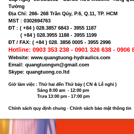
Tường
Địa Chỉ:
266- 268 Trần Qúy, P.6, Q.11, TP. HCM
MST :
0302694763
ĐT : ( +84 ) 028.3857 6843 - 3955 1187
( +84 ) 028.
3955 1188 - 3955 1199
ĐT / FAX: ( +84 ) 028. 3856 0005 - 3955 2996
Hotline: 0903 353 238 - 0901 326 638 - 0906 
Website: www.quangtuong-hydraulics.com
Email: quangtuongvn@gmail.com
Skype: quangtuong.co.ltd
Giờ làm việc : Thứ hai đến Thứ bảy ( CN & Lễ nghỉ )
Sáng 8:00 am - 12:00 pm
Trưa 13:00 pm - 17:00 pm
Chính sách quy định chung
-
Chính sách bảo mật thông tin