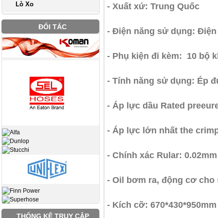
Lò Xo
- Xuất xứ: Trung Quốc
ĐỐI TÁC
- Điện năng sử dụng: Điện 
- Phụ kiện đi kèm: 10 bộ 
- Tính năng sử dụng: Ép đ
- Áp lực dầu Rated preeur
- Áp lực lớn nhất the crim
- Chính xác Rular: 0.02mm
- Oil bơm ra, động cơ cho
- Kích cỡ: 670*430*950mm
THỐNG KÊ TRUY CẬP