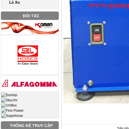
Lò Xo
ĐỐI TÁC
THỐNG KÊ TRUY CẬP
Sản ph