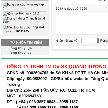
Đang truy cập :
6
Số ký tự được gõ là 250
Hôm nay : 1211
Tháng hiện tại :
9705
Tổng lượt
truy cập :
16691935
Nhập mã bảo vệ
TỪ KHÓA TÌM KIẾM
ống thủy lực
ong thuy luc
CÔNG TY TNHH TM DV SX QUANG TƯỜNG
GPKD số 0302694763 do Sở KH và ĐT TP Hồ Chí Mi
Cấp ngày 09/08/2002 - GĐ/Sở hữu website Tăng Qu
Tường
Địa Chỉ:
266- 268 Trần Qúy, P.6, Q.11, TP. HCM
MST :
0302694763
ĐT : ( +84 ) 028.3857 6843 - 3955 1187
( +84 ) 028.
3955 1188 - 3955 1199