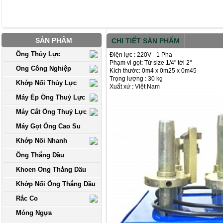
SẢN PHẨM
CHI TIẾT SẢN PHẨM
Ống Thủy Lực
Điện lực : 220V - 1 Pha
Phạm vi gọt: Từ size 1/4" tới 2"
Ống Công Nghiệp
Kích thước: 0m4 x 0m25 x 0m45
Trọng lượng : 30 kg
Khớp Nối Thủy Lực
Xuất xứ : Việt Nam
Máy Ép Ống Thuỷ Lực
Máy Cắt Ống Thuỷ Lực
Máy Gọt Ống Cao Su
Khớp Nối Nhanh
Ống Thắng Dầu
Khoen Ống Thắng Dầu
Khớp Nối Ống Thắng Dầu
Rắc Co
Móng Ngựa