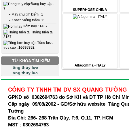
Đang truy cập :
7
SUPERHOSE-CHINA
•
Máy chủ tìm kiếm : 1
•
Khách viếng thăm : 6
Hôm nay : 1437
Tháng hiện tại :
3157
Tổng lượt
truy cập :
16695352
TỪ KHÓA TÌM KIẾM
Alfagomma - ITALY
ống thủy lực
ong thuy luc
CÔNG TY TNHH TM DV SX QUANG TƯỜNG
GPKD số 0302694763 do Sở KH và ĐT TP Hồ Chí Mi
Cấp ngày 09/08/2002 - GĐ/Sở hữu website Tăng Qu
Tường
Địa Chỉ:
266- 268 Trần Qúy, P.6, Q.11, TP. HCM
MST :
0302694763