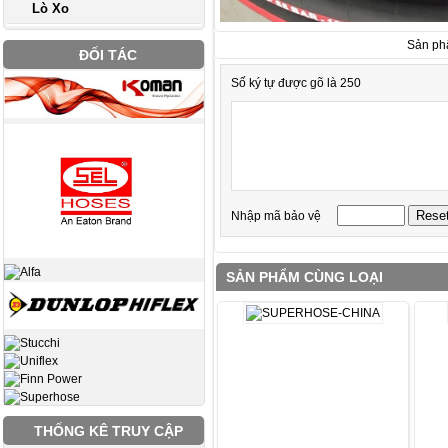
Lò Xo
Sản ph
ĐỐI TÁC
Số ký tự được gõ là 250
Nhập mã bảo vệ
SẢN PHẨM CÙNG LOẠI
THỐNG KÊ TRUY CẬP