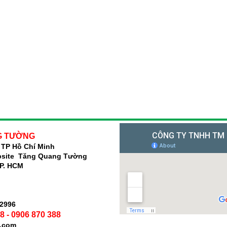
G TƯỜNG
TP Hồ Chí Minh
ebsite Tăng Quang Tường
TP. HCM
 2996
8 - 0906 870 388
s.com