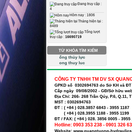
Đang truy cập :
4
Hôm nay : 1806
Tháng hiện tại :
8489
Tổng lượt
truy cập :
16690719
TỪ KHÓA TÌM KIẾM
ống thủy lực
ong thuy luc
CÔNG TY TNHH TM DV SX QUAN
GPKD số 0302694763 do Sở KH và ĐT 
Cấp ngày 09/08/2002 - GĐ/Sở hữu w
Địa Chỉ:
266- 268 Trần Qúy, P.6, Q.11, 
MST :
0302694763
ĐT : ( +84 ) 028.3857 6843 - 3955 1187
( +84 ) 028.
3955 1188 - 3955 1199
ĐT / FAX: ( +84 ) 028. 3856 0005 - 3955
Hotline: 0903 353 238 - 0901 326 63
Website: www.quangtuong-hydraulic