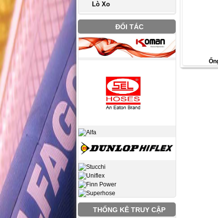
Lò Xo
ĐỐI TÁC
Ống
THỐNG KÊ TRUY CẬP