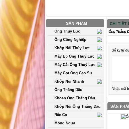
SẢN PHẨM
CHI TIẾT
Ống Thủy Lực
Ống Thắng 
Ống Công Nghiệp
Khớp Nối Thủy Lực
Số ký tự đ
Máy Ép Ống Thuỷ Lực
Máy Cắt Ống Thuỷ Lực
Máy Gọt Ống Cao Su
Khớp Nối Nhanh
Nhập mã b
Ống Thắng Dầu
Khoen Ống Thắng Dầu
SẢN PHẨ
Khớp Nối Ống Thắng Dầu
Rắc Co
Móng Ngựa