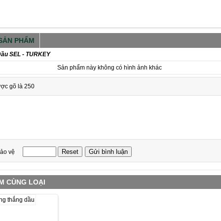
 SẢN PHẨM
Dầu SEL - TURKEY
Sản phẩm này không có hình ảnh khác
ược gõ là 250
ảo vệ
M CÙNG LOẠI