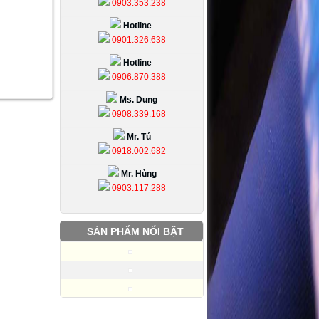
0903.353.238
Hotline
0901.326.638
Hotline
0906.870.388
Ms. Dung
0908.339.168
Mr. Tú
0918.002.682
Mr. Hùng
0903.117.288
SẢN PHẨM NỔI BẬT