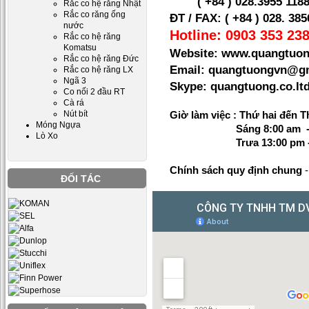
( +84 ) 028.
3955 1188
Rắc co hệ răng Nhật
Rắc co răng ống
ĐT / FAX: ( +84 ) 028. 38
nước
Hotline: 0903 353 238
Rắc co hệ răng
Komatsu
Website: www.quangtuon
Rắc co hệ răng Đức
Email: quangtuongvn@g
Rắc co hệ răng LX
Ngã 3
Skype: quangtuong.co.
Co nối 2 đầu RT
Cà rá
Nút bít
Giờ làm việc : Thứ hai đến T
Móng Ngựa
Sáng 8:00 am - 1
Lò Xo
Trưa 13:00 pm - 1
Chính sách quy định chung
ĐỐI TÁC