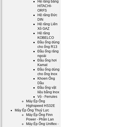
Hệ răng bằng
HITACHI-
ORFS
Hệ răng Đức
DIN
Hệ răng Liên
Xô GAZ
Hệ răng
KOBELCO
Đầu ống dùng
cho ống R13
Đầu ống răng
ngoài
Đầu ống hơi
Kamat
Đầu ống dùng
cho ống Inox
Khoen Ống
Dầu
Đầu ống vật
liệu bằng Inox
Vỏ - Ferrules
Máy Ép Ống
Highspeed HS32E
Máy Ép Ống Thuỷ Lực
Máy Ép Ống Finn
Power - Phần Lan
Máy Ép Ống Uniflex -