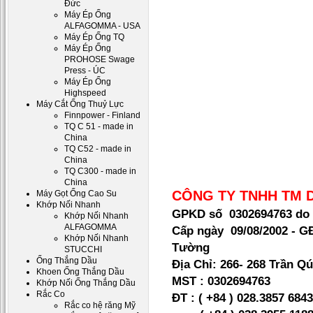
Đức
Máy Ép Ống
ALFAGOMMA - USA
Máy Ép Ống TQ
Máy Ép Ống
PROHOSE Swage
Press - ÚC
Máy Ép Ống
Highspeed
Máy Cắt Ống Thuỷ Lực
Finnpower - Finland
TQ C 51 - made in
China
TQ C52 - made in
China
TQ C300 - made in
China
CÔNG TY TNHH TM 
Máy Gọt Ống Cao Su
Khớp Nối Nhanh
GPKD số 0302694763 do 
Khớp Nối Nhanh
ALFAGOMMA
Cấp ngày 09/08/2002 - 
Khớp Nối Nhanh
Tường
STUCCHI
Ống Thắng Dầu
Địa Chỉ:
266- 268 Trần Qú
Khoen Ống Thắng Dầu
MST :
0302694763
Khớp Nối Ống Thắng Dầu
Rắc Co
ĐT : ( +84 ) 028.3857 684
Rắc co hệ răng Mỹ