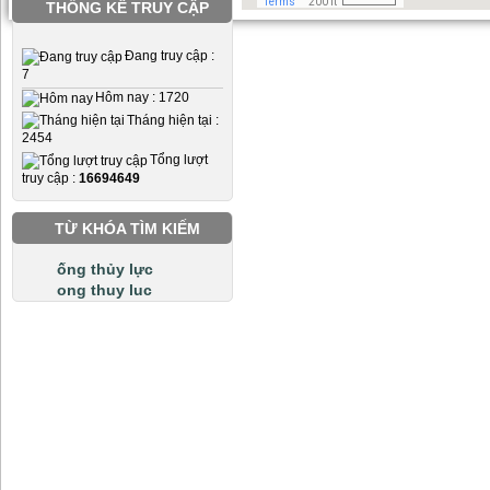
THỐNG KÊ TRUY CẬP
Đang truy cập :
7
Hôm nay : 1720
Tháng hiện tại :
2454
Tổng lượt
truy cập :
16694649
TỪ KHÓA TÌM KIẾM
ống thủy lực
ong thuy luc