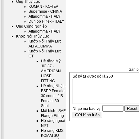
Ống Thủy Lực
KOMAN - KOREA
Superhose - CHINA
Alfagomma - ITALY
Dunlop Hiflex - ITALY
Ống Công Nghiệp
Alfagomma - ITALY
Khớp Nối Thủy Lực
Khớp Nối Thủy Lực
ALFAGOMMA
Khớp Nối Thủy Lực
QT
Hệ răng Mỹ
JIC 37 -
Sản p
AMERICAN
HOSE
Số ký tự được gõ là 250
FITTING
Hệ răng Nhật -
BSPP Female
30 cone - JIS
Female 30
Seat
Nhập mã bảo vệ
Mặt bích - SAE
Flange Fitting
Hệ răng ngoài
NPT
Hệ răng KMS
KOMATSU