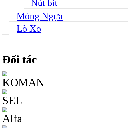
Nút bít
Móng Ngựa
Lò Xo
Đối tác