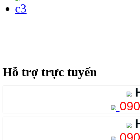
Hỗ trợ trực tuyến
H
090
H
090