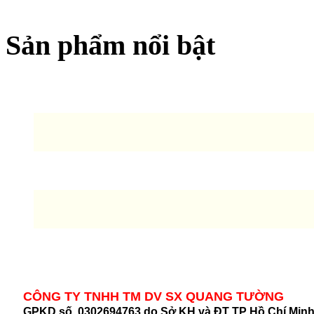
Sản phẩm nổi bật
CÔNG TY TNHH TM DV SX QUANG TƯỜNG
GPKD số 0302694763 do Sở KH và ĐT TP Hồ Chí Min