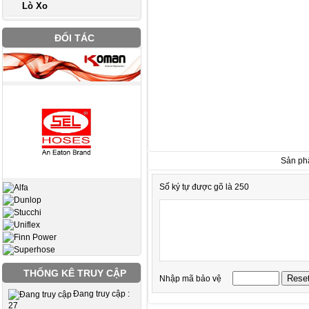
Lò Xo
ĐỐI TÁC
Sản ph
Số ký tự được gõ là 250
THỐNG KÊ TRUY CẬP
Nhập mã bảo vệ
Đang truy cập :
27