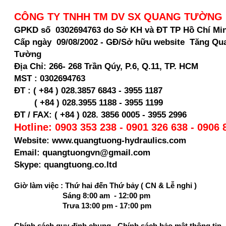
CÔNG TY TNHH TM DV SX QUANG TƯỜNG
GPKD số 0302694763 do Sở KH và ĐT TP Hồ Chí Mi
Cấp ngày 09/08/2002 - GĐ/Sở hữu website Tăng Qu
Tường
Địa Chỉ:
266- 268 Trần Qúy, P.6, Q.11, TP. HCM
MST :
0302694763
ĐT : ( +84 ) 028.3857 6843 - 3955 1187
( +84 ) 028.
3955 1188 - 3955 1199
ĐT / FAX: ( +84 ) 028. 3856 0005 - 3955 2996
Hotline: 0903 353 238 - 0901 326 638 - 0906 
Website: www.quangtuong-hydraulics.com
Email: quangtuongvn@gmail.com
Skype: quangtuong.co.ltd
Giờ làm việc : Thứ hai đến Thứ bảy ( CN & Lễ nghỉ )
Sáng 8:00 am - 12:00 pm
Trưa 13:00 pm - 17:00 pm