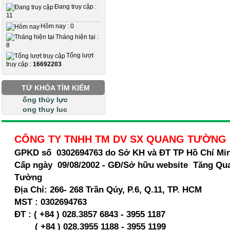
Đang truy cập :
11
Hôm nay : 0
Tháng hiện tại :
8
Tổng lượt
truy cập :
16692203
TỪ KHÓA TÌM KIẾM
ống thủy lực
ong thuy luc
CÔNG TY TNHH TM DV SX QUANG TƯỜNG
GPKD số 0302694763 do Sở KH và ĐT TP Hồ Chí Mi
Cấp ngày 09/08/2002 - GĐ/Sở hữu website Tăng Qu
Tường
Địa Chỉ:
266- 268 Trần Qúy, P.6, Q.11, TP. HCM
MST :
0302694763
ĐT : ( +84 ) 028.3857 6843 - 3955 1187
( +84 ) 028.
3955 1188 - 3955 1199