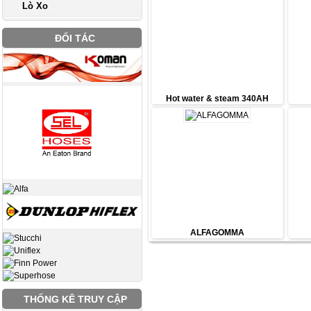
Lò Xo
ĐỐI TÁC
Hot water & steam 340AH
ALFAGOMMA
THỐNG KÊ TRUY CẬP