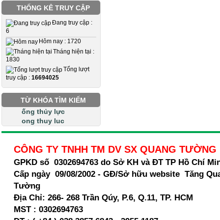
THỐNG KÊ TRUY CẬP
Đang truy cập :
6
Hôm nay : 1720
Tháng hiện tại :
1830
Tổng lượt
truy cập :
16694025
TỪ KHÓA TÌM KIẾM
ống thủy lực
ong thuy luc
CÔNG TY TNHH TM DV SX QUANG TƯỜNG
GPKD số 0302694763 do Sở KH và ĐT TP Hồ Chí Mi
Cấp ngày 09/08/2002 - GĐ/Sở hữu website Tăng Qu
Tường
Địa Chỉ:
266- 268 Trần Qúy, P.6, Q.11, TP. HCM
MST :
0302694763