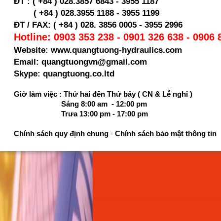
ĐT : ( +84 ) 028.3857 6843 - 3955 1187
( +84 ) 028.
3955 1188 - 3955 1199
ĐT / FAX: ( +84 ) 028. 3856 0005 - 3955 2996
Hotline: 0903 353 238 - 0901 326 638 - 0906 
Website: www.quangtuong-hydraulics.com
Email: quangtuongvn@gmail.com
Skype: quangtuong.co.ltd
Giờ làm việc : Thứ hai đến Thứ bảy ( CN & Lễ nghỉ )
Sáng 8:00 am - 12:00 pm
Trưa 13:00 pm - 17:00 pm
Chính sách quy định chung
-
Chính sách bảo mật thông tin