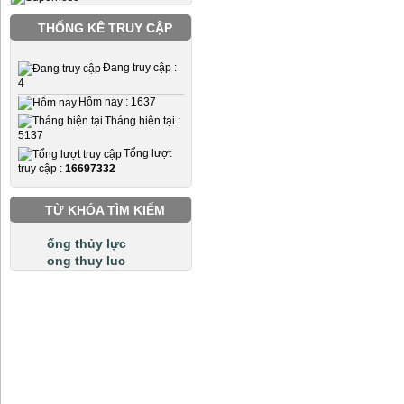
THỐNG KÊ TRUY CẬP
Đang truy cập :
4
Hôm nay : 1637
Tháng hiện tại :
5137
Tổng lượt
truy cập :
16697332
TỪ KHÓA TÌM KIẾM
ống thủy lực
ong thuy luc