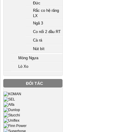
Đức
Rắc co hệ răng
LX
Ngã 3
Co nối 2 đầu RT
Cà rá
Nút bít
Móng Ngựa
Lò Xo
ĐỐI TÁC