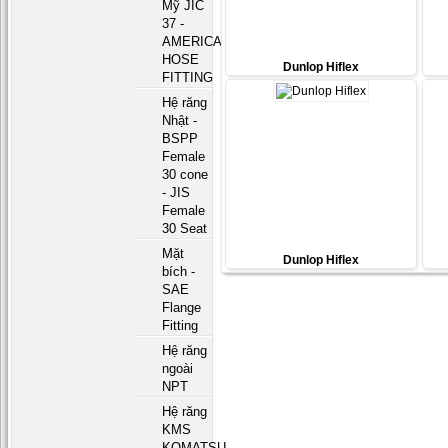
Mỹ JIC
37 -
AMERICAN
HOSE
Dunlop Hiflex
FITTING
Hệ răng
Nhật -
BSPP
Female
30 cone
- JIS
Female
30 Seat
Mặt
Dunlop Hiflex
bích -
SAE
Flange
Fitting
Hệ răng
ngoài
NPT
Hệ răng
KMS
KOMATSU