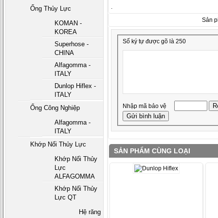
.
Ống Thủy Lực
Sản p
KOMAN -
KOREA
Số ký tự được gõ là 250
Superhose -
CHINA
Alfagomma -
ITALY
Dunlop Hiflex -
ITALY
Nhập mã bảo vệ
Ống Công Nghiệp
Alfagomma -
ITALY
Khớp Nối Thủy Lực
SẢN PHẨM CÙNG LOẠI
Khớp Nối Thủy
Lực
ALFAGOMMA
Khớp Nối Thủy
Lực QT
Hệ răng