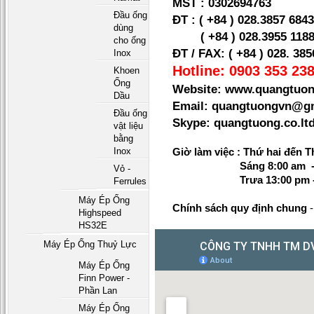
MST :
0302694763
Đầu ống
ĐT : ( +84 ) 028.3857 684
dùng
( +84 ) 028.
3955 1188
cho ống
ĐT / FAX: ( +84 ) 028. 38
Inox
Hotline: 0903 353 238
Khoen
Ống
Website: www.quangtuon
Dầu
Email: quangtuongvn@g
Đầu ống
Skype: quangtuong.co.
vật liệu
bằng
Inox
Giờ làm việc : Thứ hai đến T
Sáng 8:00 am - 1
Vỏ -
Trưa 13:00 pm - 1
Ferrules
Máy Ép Ống
Chính sách quy định chung
Highspeed
HS32E
Máy Ép Ống Thuỷ Lực
Máy Ép Ống
Finn Power -
Phần Lan
Máy Ép Ống