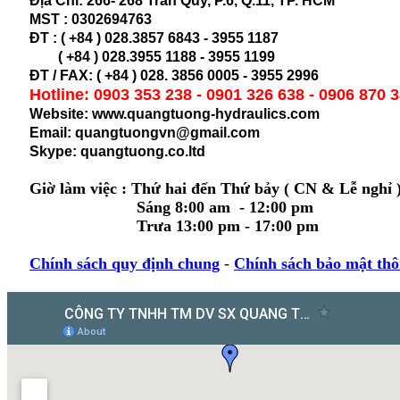
Địa Chỉ:
266- 268 Trần Qúy, P.6, Q.11, TP. HCM
MST :
0302694763
ĐT : ( +84 ) 028.3857 6843 - 3955 1187
( +84 ) 028.
3955 1188 - 3955 1199
ĐT / FAX: ( +84 ) 028. 3856 0005 - 3955 2996
Hotline: 0903 353 238 - 0901 326 638 - 0906 870 
Website: www.quangtuong-hydraulics.com
Email: quangtuongvn@gmail.com
Skype: quangtuong.co.ltd
Giờ làm việc : Thứ hai đến Thứ bảy ( CN & Lễ nghỉ 
Sáng 8:00 am - 12:00 pm
Trưa 13:00 pm - 17:00 pm
Chính sách quy định chung
-
Chính sách bảo mật thô