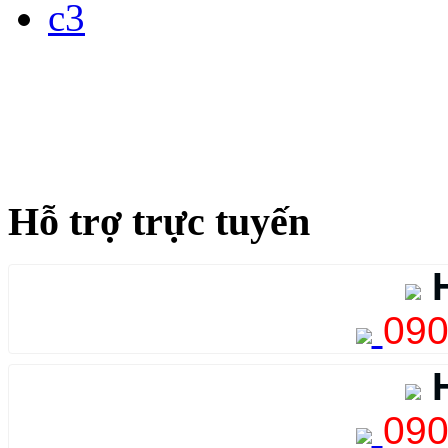
Hỗ trợ trực tuyến
H
090
H
090