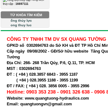
truy cập :
16697111
TỪ KHÓA TÌM KIẾM
ống thủy lực
ong thuy luc
CÔNG TY TNHH TM DV SX QUANG TƯỜNG
GPKD số 0302694763 do Sở KH và ĐT TP Hồ Chí Mi
Cấp ngày 09/08/2002 - GĐ/Sở hữu website Tăng Qu
Tường
Địa Chỉ:
266- 268 Trần Qúy, P.6, Q.11, TP. HCM
MST :
0302694763
ĐT : ( +84 ) 028.3857 6843 - 3955 1187
( +84 ) 028.
3955 1188 - 3955 1199
ĐT / FAX: ( +84 ) 028. 3856 0005 - 3955 2996
Hotline: 0903 353 238 - 0901 326 638 - 0906 
Website: www.quangtuong-hydraulics.com
Email: quangtuongvn@gmail.com