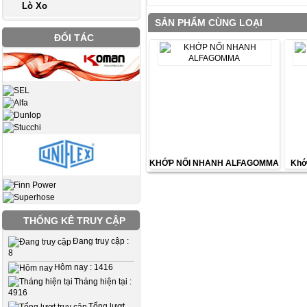
Lò Xo
SẢN PHẨM CÙNG LOẠI
ĐỐI TÁC
KHỚP NỐI NHANH ALFAGOMMA
Khớ
THỐNG KÊ TRUY CẬP
Đang truy cập :
8
Hôm nay : 1416
Tháng hiện tại :
4916
Tổng lượt