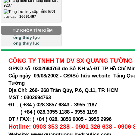
Tháng hiện tại :
9237
Tổng lượt
truy cập :
16691467
TỪ KHÓA TÌM KIẾM
ống thủy lực
ong thuy luc
CÔNG TY TNHH TM DV SX QUANG TƯỜNG
GPKD số 0302694763 do Sở KH và ĐT TP Hồ Chí Mi
Cấp ngày 09/08/2002 - GĐ/Sở hữu website Tăng Qu
Tường
Địa Chỉ:
266- 268 Trần Qúy, P.6, Q.11, TP. HCM
MST :
0302694763
ĐT : ( +84 ) 028.3857 6843 - 3955 1187
( +84 ) 028.
3955 1188 - 3955 1199
ĐT / FAX: ( +84 ) 028. 3856 0005 - 3955 2996
Hotline: 0903 353 238 - 0901 326 638 - 0906 
Website: www.quangtuong-hydraulics.com