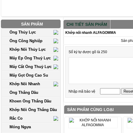
SẢN PHẨM
CHI TIẾT SẢN PHẨM
Ống Thủy Lực
Khớp nối nhanh ALFAGOMMA
Ống Công Nghiệp
Sản ph
Khớp Nối Thủy Lực
Số ký tự được gõ là 250
Máy Ép Ống Thuỷ Lực
Máy Cắt Ống Thuỷ Lực
Máy Gọt Ống Cao Su
Khớp Nối Nhanh
Nhập mã bảo vệ
Ống Thắng Dầu
Khoen Ống Thắng Dầu
SẢN PHẨM CÙNG LOẠI
Khớp Nối Ống Thắng Dầu
Rắc Co
Móng Ngựa